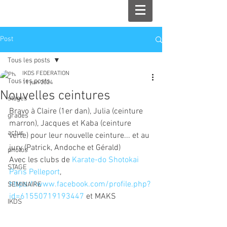
Post
Tous les posts
IKDS FEDERATION
Tous les posts
11 juin 2024
Nouvelles ceintures
stages
Bravo à Claire (1er dan), Julia (ceinture 
grades
marron), Jacques et Kaba (ceinture 
actus
verte) pour leur nouvelle ceinture... et au 
jury (Patrick, Andoche et Gérald)
photos
Avec les clubs de 
Karate-do Shotokai 
STAGE
Paris Pelleport
, 
https://www.facebook.com/profile.php?
SEMINAIRE
id=61550719193447
 et MAKS
IKDS