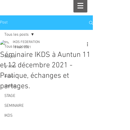
Post
Tous les posts
IKDS FEDERATION
Tous les posts
15 déc. 2021
Séminaire IKDS à Auntun 11
stages
et 12 décembre 2021 -
grades
Pratique, échanges et
actus
partages.
photos
STAGE
SEMINAIRE
IKDS