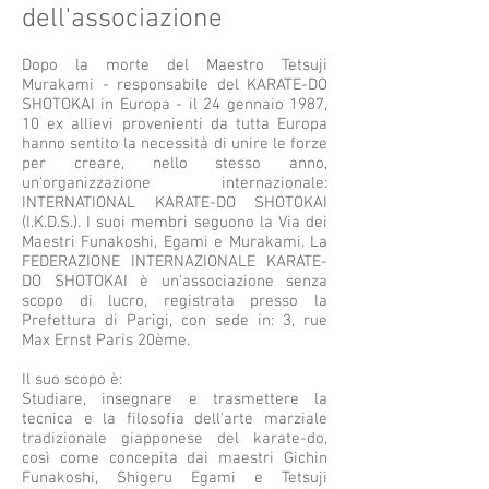
dell'associazione
Dopo la morte del Maestro Tetsuji
Murakami - responsabile del KARATE-DO
SHOTOKAI in Europa - il 24 gennaio 1987,
10 ex allievi provenienti da tutta Europa
hanno sentito la necessità di unire le forze
per creare, nello stesso anno,
un'organizzazione internazionale:
INTERNATIONAL KARATE-DO SHOTOKAI
(I.K.D.S.). I suoi membri seguono la Via dei
Maestri Funakoshi, Egami e Murakami. La
FEDERAZIONE INTERNAZIONALE KARATE-
DO SHOTOKAI è un'associazione senza
scopo di lucro, registrata presso la
Prefettura di Parigi, con sede in: 3, rue
Max Ernst Paris 20ème.
Il suo scopo è:
Studiare, insegnare e trasmettere la
tecnica e la filosofia dell'arte marziale
tradizionale giapponese del karate-do,
così come concepita dai maestri Gichin
Funakoshi, Shigeru Egami e Tetsuji